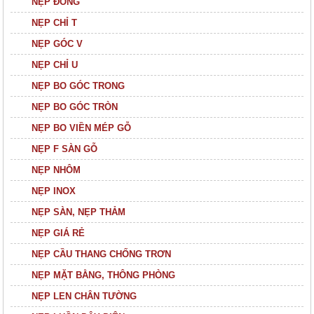
NẸP ĐỒNG
NẸP CHỈ T
NẸP GÓC V
NẸP CHỈ U
NẸP BO GÓC TRONG
NẸP BO GÓC TRÒN
NẸP BO VIỀN MÉP GỖ
NẸP F SÀN GỖ
NẸP NHÔM
NẸP INOX
NẸP SÀN, NẸP THẢM
NẸP GIÁ RẺ
NẸP CẦU THANG CHỐNG TRƠN
NẸP MẶT BẰNG, THÔNG PHÒNG
NẸP LEN CHÂN TƯỜNG