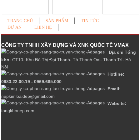
TRANG CHỦ
SẢN PHẨM
TIN TỨC
DỰ ÁN
LIÊN HỆ
CÔNG TY TNHH XÂY DỰNG VÀ XNK QUỐC TẾ VMAX
Địa chỉ Tổng
kho:
CT10- Khu Đô Thị Đại Thanh- Tả Thanh Oai- Thanh Trì- Hà
Nội
Hotline:
0983.22.00.19 - 0969.665.000
Email:
nepkimloaidep@gmail.com
Website:
tongkhonep.com