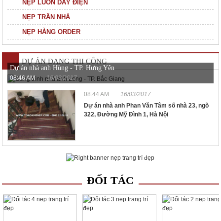
NẸP LUỒN DÂY ĐIỆN
NẸP TRẦN NHÀ
NẸP HÀNG ORDER
DỰ ÁN ĐANG THI CÔNG
Dự án nhà anh Hùng - TP. Hưng Yên
08:46 AM
16/03/2017
08:44 AM
16/03/2017
Dự án nhà anh Phan Văn Tâm số nhà 23, ngõ
322, Đường Mỹ Đình 1, Hà Nội
ĐỐI TÁC