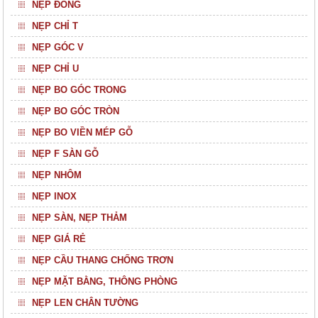
NẸP ĐỒNG
NẸP CHỈ T
NẸP GÓC V
NẸP CHỈ U
NẸP BO GÓC TRONG
NẸP BO GÓC TRÒN
NẸP BO VIỀN MÉP GỖ
NẸP F SÀN GỖ
NẸP NHÔM
NẸP INOX
NẸP SÀN, NẸP THẢM
NẸP GIÁ RẺ
NẸP CẦU THANG CHỐNG TRƠN
NẸP MẶT BẰNG, THÔNG PHÒNG
NẸP LEN CHÂN TƯỜNG