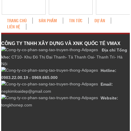
TRANG CHỦ
SẢN PHẨM
TIN TỨC
DỰ ÁN
LIÊN HỆ
CÔNG TY TNHH XÂY DỰNG VÀ XNK QUỐC TẾ VMAX
Địa chỉ Tổng
kho:
CT10- Khu Đô Thị Đại Thanh- Tả Thanh Oai- Thanh Trì- Hà
Nội
Hotline:
0983.22.00.19 - 0969.665.000
Email:
nepkimloaidep@gmail.com
Website:
tongkhonep.com