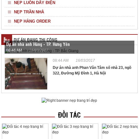
NẸP LUỒN DÂY ĐIỆN
NẸP TRẦN NHÀ
NẸP HÀNG ORDER
DỰ ÁN ĐANG THI CÔNG
Dự án nhà anh Hùng - TP. Hưng Yên
08:46 AM
16/03/2017
08:44 AM
16/03/2017
Dự án nhà anh Phan Văn Tâm số nhà 23, ngõ
322, Đường Mỹ Đình 1, Hà Nội
ĐỐI TÁC